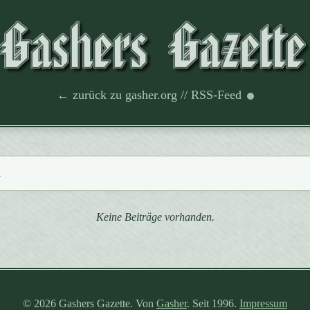
← zurück zu gasher.org
//
RSS-Feed
a
Keine Beiträge vorhanden.
© 2026 Gashers Gazette. Von
Gasher
. Seit 1996.
Impressum